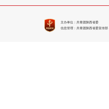
主办单位：共青团陕西省委
信息管理：共青团陕西省委宣传部