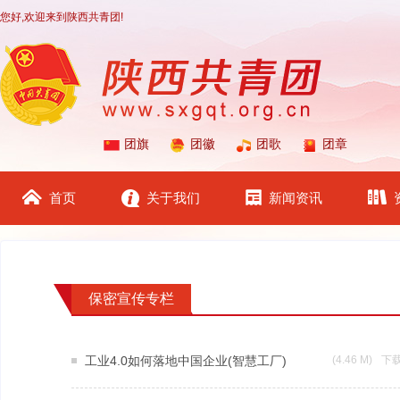
您好,欢迎来到陕西共青团!
团旗
团徽
团歌
团章
首页
关于我们
新闻资讯
保密宣传专栏
工业4.0如何落地中国企业(智慧工厂)
(4.46 M)
下载