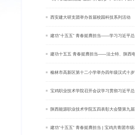
西安建大研支团举办首届校园科技系列活动
建功“十五五” 青春挺膺担当——学习习近
建功十五五 青春挺膺担当——法士特、陕西
榆林市高新区第十二小学举办四年级汉式十岁
陕西能源职业技术学院五四表彰大会暨第九届
建功“十五五” 青春挺膺担当 | 宝鸡共青团市