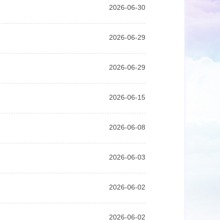
2026-06-30
2026-06-29
2026-06-29
2026-06-15
2026-06-08
2026-06-03
2026-06-02
2026-06-02