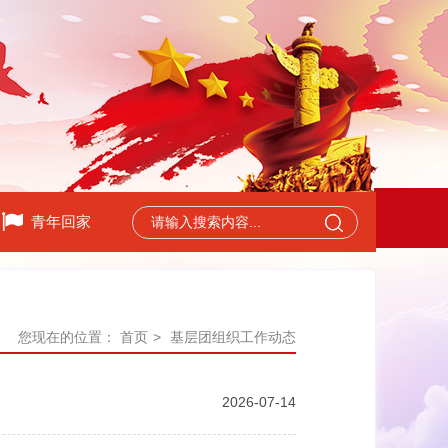
青年回家
您现在的位置：
首页
>
基层团组织工作动态
2026-07-14