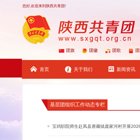
您好,欢迎来到陕西共青团!
团旗
团徽
团歌
团
首页
关于我们
新闻资讯
基层团组织工作动态专栏
宝鸡职院师生赴凤县唐藏镇庞家河村开展202