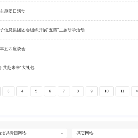
主题团日活动
电子信息集团团委组织开展“五四”主题研学活动
青年五四座谈会
·共赴未来”大礼包
3
4
5
6
7
8
9
10
11
全省共青团网站-
-其它网站-