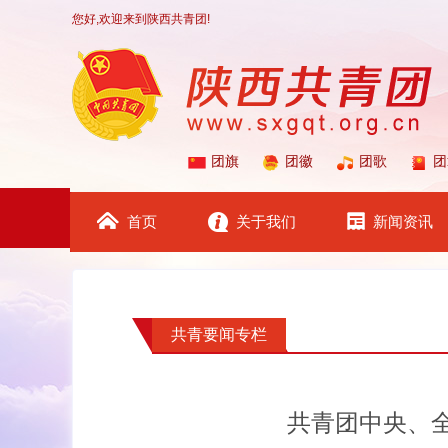
您好,欢迎来到陕西共青团!
团旗
团徽
团歌
团
首页
关于我们
新闻资讯
共青要闻专栏
共青团中央、