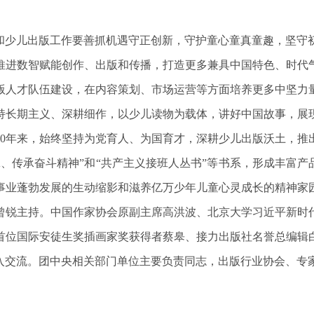
社和少儿出版工作要善抓机遇守正创新，守护童心童真童趣，坚守
推进数智赋能创作、出版和传播，打造更多兼具中国特色、时代
版人才队伍建设，在内容策划、市场运营等方面培养更多中坚力
持长期主义、深耕细作，以少儿读物为载体，讲好中国故事，展
，70年来，始终坚持为党育人、为国育才，深耕少儿出版沃土，
、传承奋斗精神”和“共产主义接班人丛书”等书系，形成丰富产
事业蓬勃发展的生动缩影和滋养亿万少年儿童心灵成长的精神家
曾锐主持。中国作家协会原副主席高洪波、北京大学习近平新时
首位国际安徒生奖插画家奖获得者蔡皋、接力出版社名誉总编辑
深入交流。团中央相关部门单位主要负责同志，出版行业协会、专