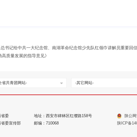
平总书记给中共一大纪念馆、南湖革命纪念馆少先队红领巾讲解员重要回
动高质量发展的指导意见》
全省共青团网站-
-其它网站-
西省委
地址：西安市碑林区红缨路158号
陕公网安
西省委宣传部
邮编：710068
陕ICP备140