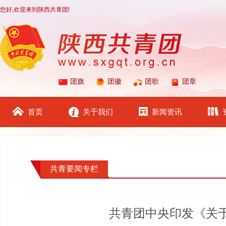
您好,欢迎来到陕西共青团!
团旗
团徽
团歌
团章
首页
关于我们
新闻资讯
共青要闻专栏
共青团中央印发《关