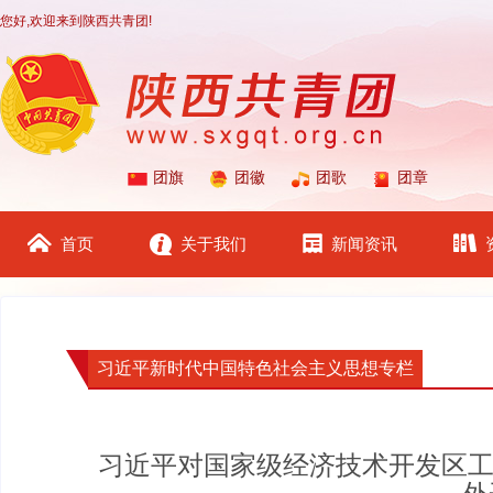
您好,欢迎来到陕西共青团!
团旗
团徽
团歌
团章
首页
关于我们
新闻资讯
习近平新时代中国特色社会主义思想专栏
习近平对国家级经济技术开发区工