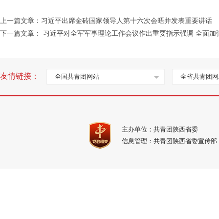
上一篇文章：
习近平出席金砖国家领导人第十六次会晤并发表重要讲话
下一篇文章：
习近平对全军军事理论工作会议作出重要指示强调 全面加
友情链接：
-全国共青团网站-
-全省共青团网
主办单位：共青团陕西省委
信息管理：共青团陕西省委宣传部