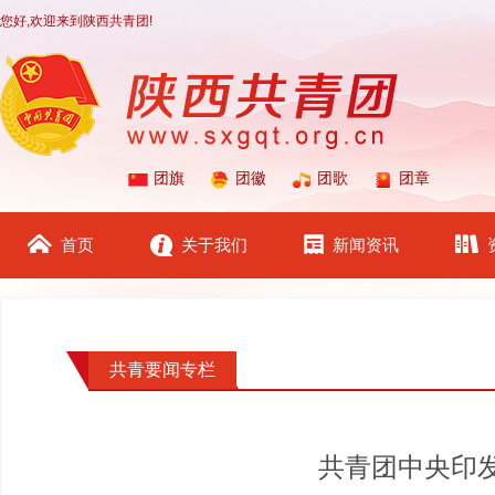
您好,欢迎来到陕西共青团!
团旗
团徽
团歌
团章
首页
关于我们
新闻资讯
共青要闻专栏
共青团中央印