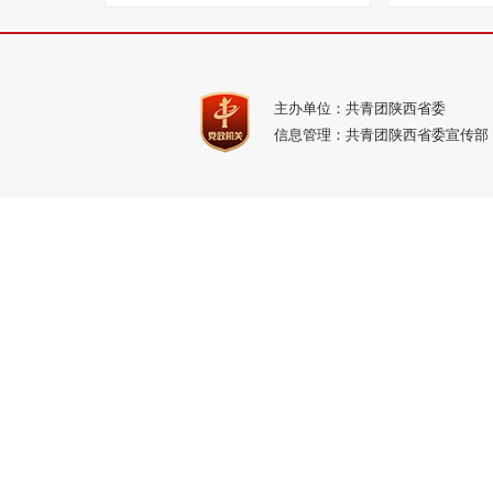
主办单位：共青团陕西省委
信息管理：共青团陕西省委宣传部