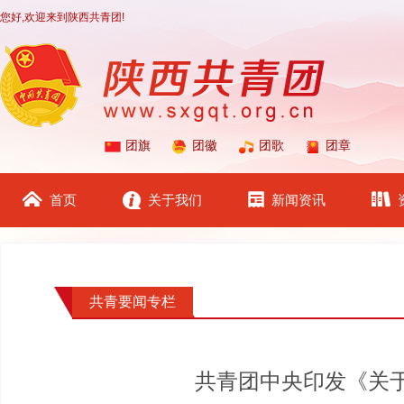
您好,欢迎来到陕西共青团!
团旗
团徽
团歌
团章
首页
关于我们
新闻资讯
共青要闻专栏
共青团中央印发《关