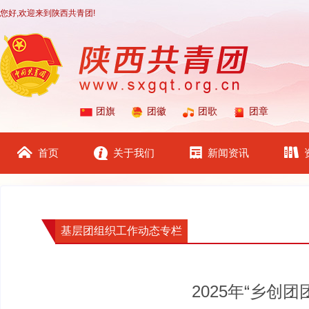
您好,欢迎来到陕西共青团!
团旗
团徽
团歌
团章
首页
关于我们
新闻资讯
基层团组织工作动态专栏
2025年“乡