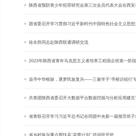
陕西省预防青少年犯罪研究会第三次会员代表大会在西安
团省委召开学习贯彻习近平新时代中国特色社会主义思想
徐永胜同志赴陕西联通调研交流
2023年陕西省青年马克思主义者培养工程国企班第一阶
追寻中华根脉，逐梦民族复兴——三秦学子“寻根访祖行”
共青团陕西省委召开大数据平台数据挖掘与分析应用建言
省青联召开学习习近平总书记在同团中央新一届领导班子
省乡村振兴重点帮扶县“花蕾计划” 培训班开班