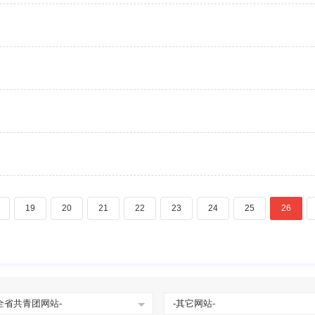
19
20
21
22
23
24
25
26
全省共青团网站-
-其它网站-