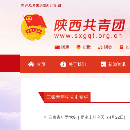
您好,欢迎来到陕西共青团!
团旗
团徽
团歌
团
首页
关于我们
新闻资讯
三秦青年学党史专栏
三秦青年学党史 | 党史上的今天（4月22日)