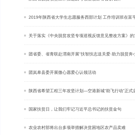
2019年陕西省大学生志愿服务西部计划 工作培训班在富
关于落实《中央脱贫攻坚专项巡视反馈意见整改方案》的
团省委、省青联赴渭南开展“扶智扶志送关爱·助力脱贫奔
团岚皋县委开展微心愿爱心认领活动
陕西省希望工程三年攻坚计划—空港新城“助飞行动”正式
国家扶贫日，让我们牢记习近平总书记的扶贫金句
农业农村部将出台多项举措解决贫困地区农产品卖难