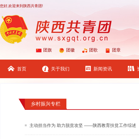
您好,欢迎来到陕西共青团!
团旗
团徽
团歌
团章
首页
关于我们
新闻资讯
乡村振兴专栏
主动担当作为 助力脱贫攻坚 ——陕西教育扶贫工作综述