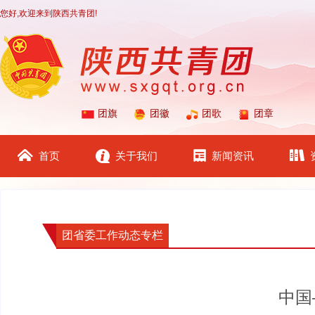
您好,欢迎来到陕西共青团!
团旗
团徽
团歌
团章
首页
关于我们
新闻资讯
团省委工作动态专栏
中国