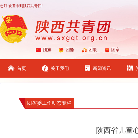
您好,欢迎来到陕西共青团!
团旗
团徽
团歌
团章
首页
关于我们
新闻资讯
团省委工作动态专栏
陕西省儿童