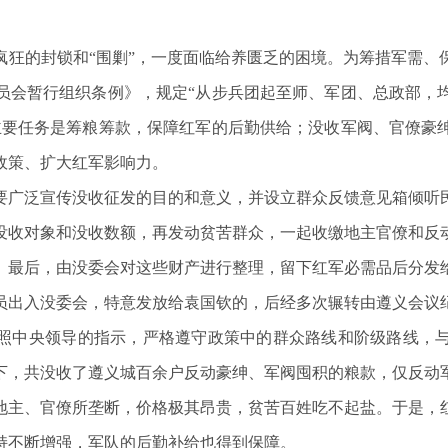
人疯狂的封锁和“围剿”，一度面临给养匮乏的困境。为筹措军需
员会暂行组织条例》，规定“从步兵团起至师、军团、总政部，
主要任务是筹粮筹款，保障红军的后勤供给；没收军阀、官僚豪
政策、扩大红军影响力。
要广泛宣传没收征发的目的和意义，并设立群众反馈意见箱倾听
没收对象和没收数额，再发动贫苦群众，一起收缴地主官僚和反
。最后，由没委会对这些财产进行整理，留下红军必需品后分发
员出入没委会，特意发放给袁国钦的，后经多次辗转由遵义会议
照中央领导的指示，严格遵守政策中的群众路线和阶级路线，
下，共没收了遵义城百余户反动豪绅、军阀囤积的粮款，仅反动
地主、官僚所垄断，价格极其昂贵，贫苦百姓吃不起盐。于是，
持不断增强，军队的后勤补给也得到保障。