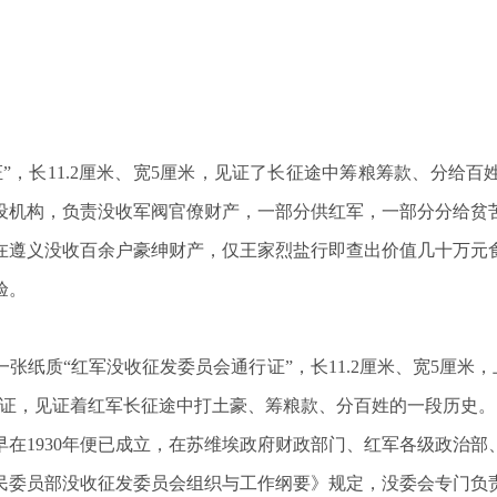
，长11.2厘米、宽5厘米，见证了长征途中筹粮筹款、分给百姓的
设机构，负责没收军阀官僚财产，一部分供红军，一部分分给贫
在遵义没收百余户豪绅财产，仅王家烈盐行即查出价值几十万元
验。
张纸质“红军没收征发委员会通行证”，长11.2厘米、宽5厘米，
行证，见证着红军长征途中打土豪、筹粮款、分百姓的一段历史。
在1930年便已成立，在苏维埃政府财政部门、红军各级政治
民委员部没收征发委员会组织与工作纲要》规定，没委会专门负