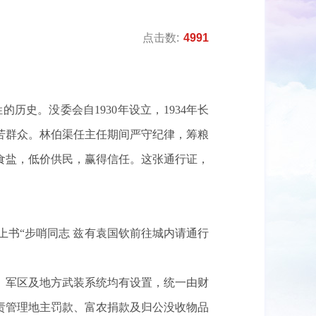
点击数:
4991
历史。没委会自1930年设立，1934年长
苦群众。林伯渠任主任期间严守纪律，筹粮
食盐，低价供民，赢得信任。这张通行证，
上书“步哨同志 兹有袁国钦前往城内请通行
部、军区及地方武装系统均有设置，统一由财
责管理地主罚款、富农捐款及归公没收物品