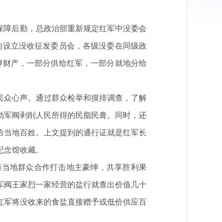
、保障后勤，总政治部重新规定红军中没委会
均设立没收征发委员会，各级没委在同级政
绅财产，一部分供给红军，一部分就地分给
民众心声。通过群众检举和摸排调查，了解
动军阀剥削人民所得的民脂民膏。同时，还
给当地百姓。上文提到的通行证就是红军长
纪念馆收藏。
与当地群众合作打击地主豪绅，共享胜利果
军阀王家烈一家经营的盐行就查出价值几十
红军将没收来的食盐直接赠予或低价供应百