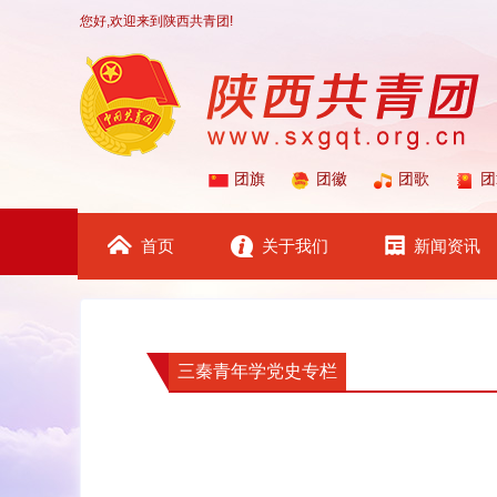
您好,欢迎来到陕西共青团!
团旗
团徽
团歌
团
首页
关于我们
新闻资讯
三秦青年学党史专栏