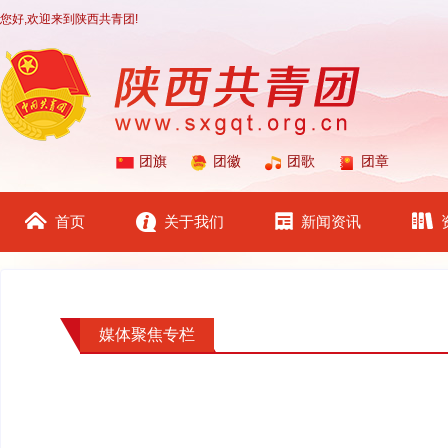
您好,欢迎来到陕西共青团!
团旗
团徽
团歌
团章
首页
关于我们
新闻资讯
媒体聚焦专栏