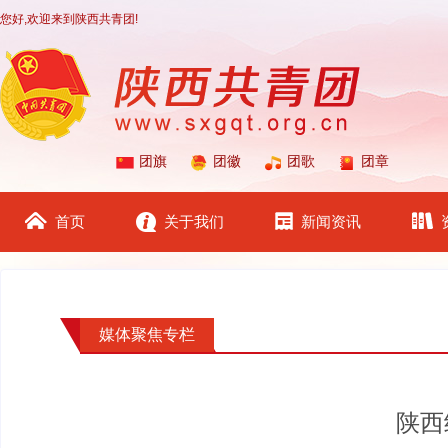
您好,欢迎来到陕西共青团!
团旗
团徽
团歌
团章
首页
关于我们
新闻资讯
媒体聚焦专栏
陕西