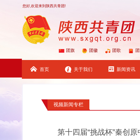
您好,欢迎来到陕西共青团!
团旗
团徽
团歌
团
首页
关于我们
新闻资讯
视频新闻专栏
第十四届“挑战杯”秦创