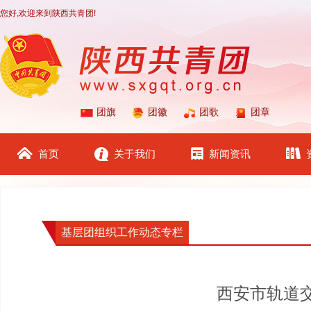
您好,欢迎来到陕西共青团!
团旗
团徽
团歌
团章
首页
关于我们
新闻资讯
基层团组织工作动态专栏
西安市轨道