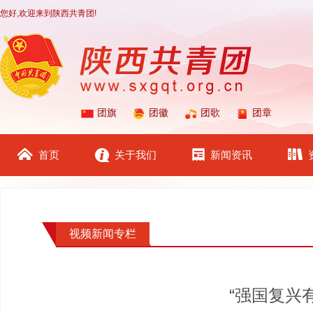
您好,欢迎来到陕西共青团!
团旗
团徽
团歌
团章
首页
关于我们
新闻资讯
视频新闻专栏
“强国复兴