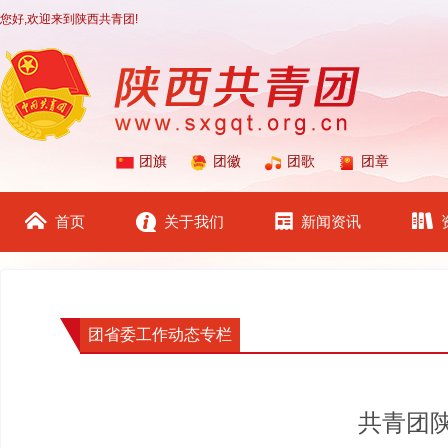
您好,欢迎来到陕西共青团!
团旗
团徽
团歌
团章
首页
关于我们
新闻资讯
团省委工作动态专栏
共青团陕