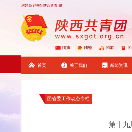
您好,欢迎来到陕西共青团!
团旗
团徽
团歌
团
首页
关于我们
新闻资讯
团省委工作动态专栏
第十九