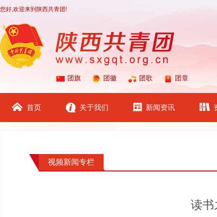
您好,欢迎来到陕西共青团!
团旗
团徽
团歌
团章
首页
关于我们
新闻资讯
视频新闻专栏
读书