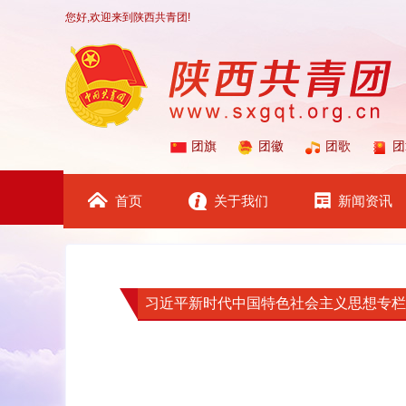
您好,欢迎来到陕西共青团!
团旗
团徽
团歌
团
首页
关于我们
新闻资讯
习近平新时代中国特色社会主义思想专栏