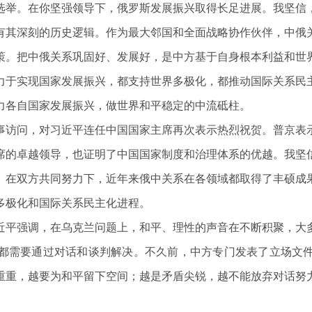
选举。在你坚强领导下，俄罗斯发展振兴取得长足进展。我坚信
其深刻的历史逻辑。作为最大邻国和全面战略协作伙伴，中俄关
策。把中俄关系巩固好、发展好，是中方基于自身根本利益和世
力于实现国家发展振兴，都支持世界多极化，都推动国际关系民
力各自国家发展振兴，做世界和平稳定的中流砥柱。
访问，对习近平连任中国国家主席再次表示热烈祝贺。普京表示
席的卓越领导，也证明了中国国家制度和治理体系的优越。我坚
。在双方共同努力下，近年来俄中关系在各领域都取得了丰硕成
多极化和国际关系民主化进程。
平强调，在乌克兰问题上，和平、理性的声音在不断积聚，大多
都需要通过对话和谈判解决。不久前，中方专门发表了立场文
重重，越要为和平留下空间；越是矛盾尖锐，越不能放弃对话努