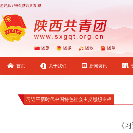
您好,欢迎来到陕西共青团!
团旗
团徽
团歌
团章
首页
关于我们
新闻资讯
习近平新时代中国特色社会主义思想专栏
《习