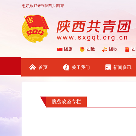
您好,欢迎来到陕西共青团!
团旗
团徽
团歌
团
首页
关于我们
新闻资讯
脱贫攻坚专栏