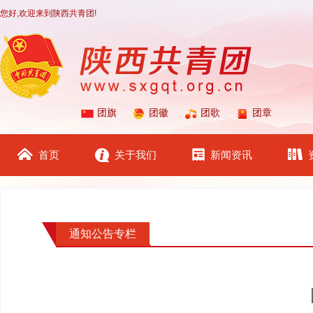
您好,欢迎来到陕西共青团!
团旗
团徽
团歌
团章
首页
关于我们
新闻资讯
通知公告专栏