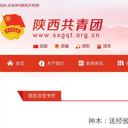
您好,欢迎来到陕西共青团!
团旗
团徽
团歌
团章
首页
关于我们
新闻资讯
脱贫攻坚专栏
神木：送经