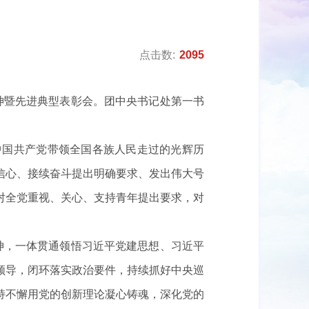
点击数:
2095
精神暨先进典型表彰会。团中央书记处第一书
来中国共产党带领全国各族人民走过的光辉历
信心、接续奋斗提出明确要求、发出伟大号
对全党重视、关心、支持青年提出要求，对
神，一体贯通领悟习近平党建思想、习近平
领导，闭环落实政治要件，持续抓好中央巡
持不懈用党的创新理论凝心铸魂，深化党的