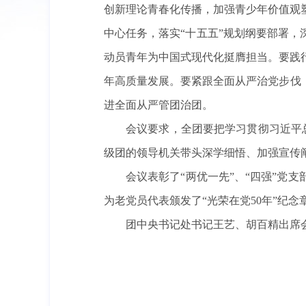
创新理论青春化传播，加强青少年价值观
中心任务，落实“十五五”规划纲要部署，
动员青年为中国式现代化挺膺担当。要践
年高质量发展。要紧跟全面从严治党步伐
进全面从严管团治团。
会议要求，全团要把学习贯彻习近平
级团的领导机关带头深学细悟、加强宣传
会议表彰了“两优一先”、“四强”党
为老党员代表颁发了“光荣在党50年”纪
团中央书记处书记王艺、胡百精出席