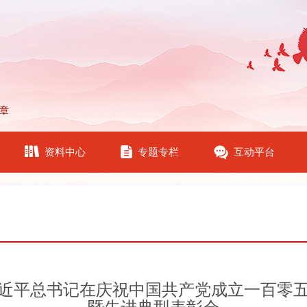
章
资料中心
专题专栏
互动平台
近平总书记在庆祝中国共产党成立一百零