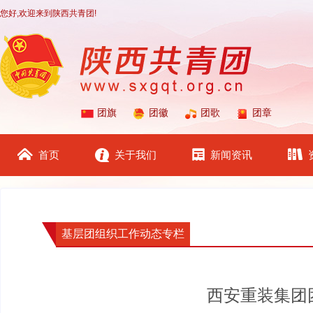
您好,欢迎来到陕西共青团!
团旗
团徽
团歌
团章
首页
关于我们
新闻资讯
基层团组织工作动态专栏
西安重装集团团