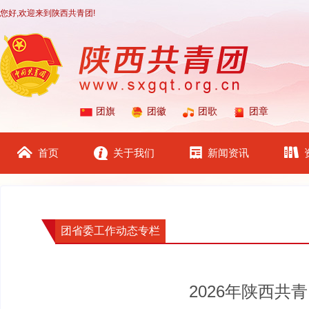
您好,欢迎来到陕西共青团!
团旗
团徽
团歌
团章
首页
关于我们
新闻资讯
团省委工作动态专栏
2026年陕西