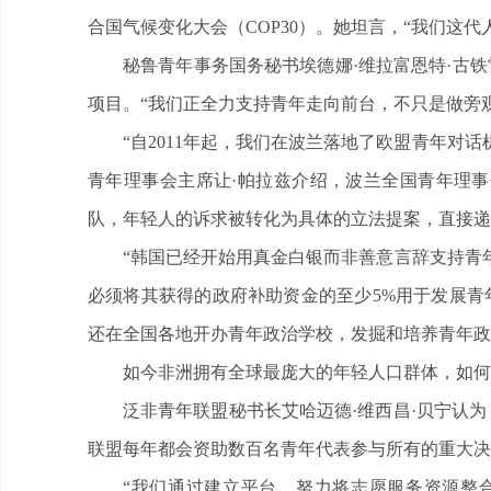
合国气候变化大会（COP30）。她坦言，“我们这代
秘鲁青年事务国务秘书埃德娜·维拉富恩特·古
项目。“我们正全力支持青年走向前台，不只是做旁
“自2011年起，我们在波兰落地了欧盟青年对
青年理事会主席让·帕拉兹介绍，波兰全国青年理
队，年轻人的诉求被转化为具体的立法提案，直接递
“韩国已经开始用真金白银而非善意言辞支持青
必须将其获得的政府补助资金的至少5%用于发展青
还在全国各地开办青年政治学校，发掘和培养青年政
如今非洲拥有全球最庞大的年轻人口群体，如何
泛非青年联盟秘书长艾哈迈德·维西昌·贝宁认
联盟每年都会资助数百名青年代表参与所有的重大决
“我们通过建立平台，努力将志愿服务资源整