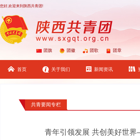
您好,欢迎来到陕西共青团!
团旗
团徽
团歌
团章
首页
关于我们
新闻资讯
共青要闻专栏
青年引领发展 共创美好世界—