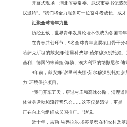
开幕式现场，湖北省委常委、武汉市委书记盛阅
汉邀约”。“我们将全力服务每一位奋斗者成长、成
汇聚全球青年力量
历经五载，世界青年发展论坛不仅成为各国青年
在青春共创环节，9名全球青年发展项目骨干分
哈萨克斯坦的戴安娜·谢里科夫娜·茹尔穆汉别托娃、
基利、德国的朱莉娅·海勒、澳大利亚的纳撒尼尔·迪
9年前，戴安娜·谢里科夫娜·茹尔穆汉别托娃
力”环境保护项目。
“我们开车五天，穿过村庄和高速公路，清理道
体健身运动和流行音乐会……这不仅是清洁，更是一场
正在向上合组织成员国推广。”她说。
近十年，吉勒·埃弗拉尔·埃苏曼都在和农村及