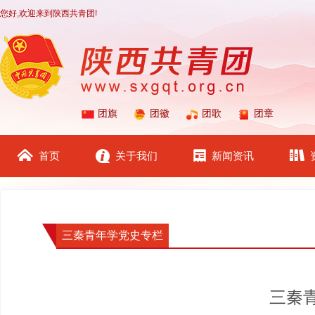
您好,欢迎来到陕西共青团!
团旗
团徽
团歌
团章
首页
关于我们
新闻资讯
三秦青年学党史专栏
三秦青