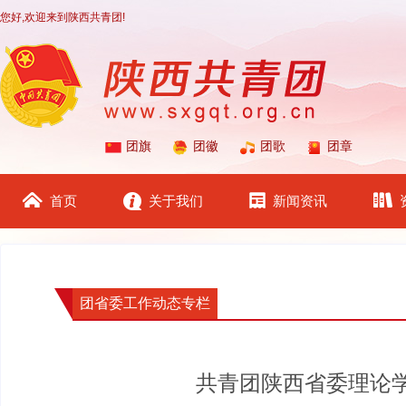
您好,欢迎来到陕西共青团!
团旗
团徽
团歌
团章
首页
关于我们
新闻资讯
团省委工作动态专栏
共青团陕西省委理论