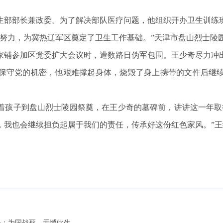
卫生部部长兼政委。为了解决部队医疗问题，他组织开办卫生训
懈努力，为冀热辽军区奠定了卫生工作基础。”天津市盘山烈士陵
润县杨家铺参加区党委扩大会议时，遭数路日伪军包围。王少奇尽力
保守党的机密，他艰难撑起身体，烧毁了身上携带的文件后继
着孩子到盘山烈士陵园祭奠，在王少奇的墓碑前，讲讲这一年取
，我也会继续担负起属于我们的责任，传承好这份红色家风。”王
奇：为国战死，无憾此生