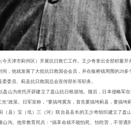
县（今天津市蓟州区）开展抗日救亡工作。王少奇拿出全部积蓄
时间，他就发展了大批抗日救国会会员，并在板桥镇周围的20多
县委委员、蓟县抗日救国总会宣传部长等职务。
人以盘山为依托开辟建立了盘山抗日根据地。随后，日本侵略军
三光”政策。日军宣称，“要搞垮冀东，首先要搞垮蓟县，要搞垮
任蓟（县）宝（坻）三（河）联合县县长的王少奇组织建立了盘
、睡山沟。他常教育民兵：“搞革命就不能怕死、怕吃苦，不管遇