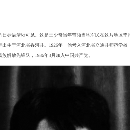
抗日标语清晰可见。这是王少奇当年带领当地军民在这片地区坚
2年出生于河北省香河县。1926年，他考入河北省立通县师范学
民族解放先锋队，1936年3月加入中国共产党。