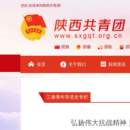
您好,欢迎来到陕西共青团!
团旗
团徽
团歌
团
首页
关于我们
新闻资讯
三秦青年学党史专栏
弘扬伟大抗战精神