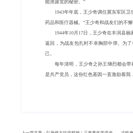
能泄露党的秘密。”
1943年年底，王少奇调任冀东军区
药品和医疗器械。“王少奇和战友们的不
1944年10月17日，王少奇在丰
返回，为战友包扎时不幸胸部中弹。为了
己。
每年清明，王少奇之孙王继烈都会带
是共产党员，这份红色基因一直激励着我
上一篇文章：
弘扬伟大抗战精神｜三秦青年学党史——寸性