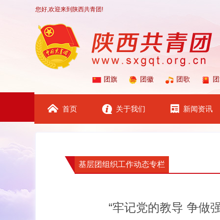
您好,欢迎来到陕西共青团!
团旗
团徽
团歌
团
首页
关于我们
新闻资讯
基层团组织工作动态专栏
“牢记党的教导 争做