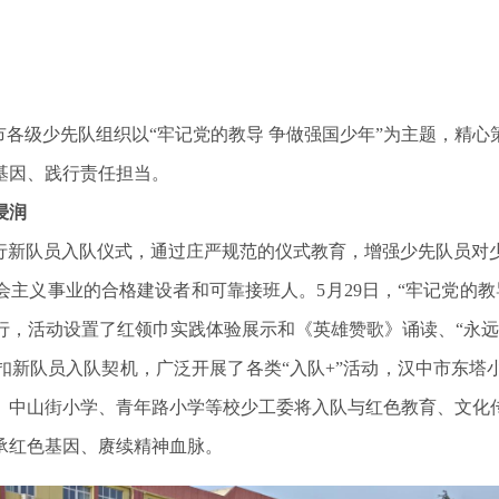
市各级少先队组织以“牢记党的教导 争做强国少年”为主题，精
基因、践行责任担当。
浸润
举行新队员入队仪式，通过庄严规范的仪式教育，增强少先队员对
义事业的合格建设者和可靠接班人。5月29日，“牢记党的教导 
行，活动设置了红领巾实践体验展示和《英雄赞歌》诵读、“永远
扣新队员入队契机，广泛开展了各类“入队+”活动，汉中市东塔
、中山街小学、青年路小学等校少工委将入队与红色教育、文化
承红色基因、赓续精神血脉。