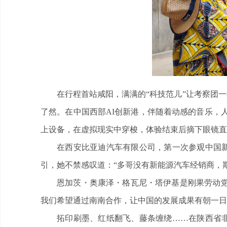
在行程首站咸阳，满满的“科技范儿”让考察团
了然。在中国西部AI创新港，伴随着动感的音乐，
上设备，在虚拟现实中穿梭，体验结束后摘下眼镜直
在西安比亚迪汽车有限公司，第一次参观中国
引，她不禁感叹道：“多哥没有新能源汽车经销商，
恩加茨・奥康泽・格瓦尼・塔伊基是刚果劳动党
我们希望通过南南合作，让中国的发展成果有朝一日
拓印刷墨、红纸翻飞、藤条缠绕……在陕西省