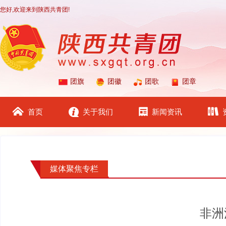
您好,欢迎来到陕西共青团!
团旗
团徽
团歌
团章
首页
关于我们
新闻资讯
媒体聚焦专栏
非洲