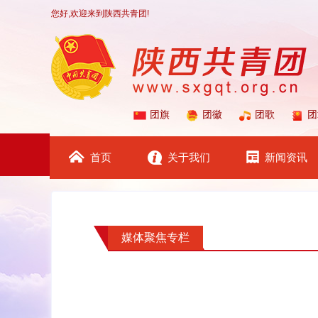
您好,欢迎来到陕西共青团!
团旗
团徽
团歌
团
首页
关于我们
新闻资讯
媒体聚焦专栏