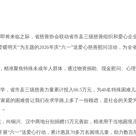
儿童节即将来临之际，省慈善协会联动省市县三级慈善组织和爱心
爱暖明天”为主题的2026年庆“六一”送爱心慈善慰问活动，为
6万元，精准聚焦特殊未成年人群体，通过物资捐助、现金慰问、心
学，省市县三级慈善力量累计投入66.5万元，为40名特殊困难
“家庭的困难曾让我们在求学路上多了一份顾虑，是社会的关爱
”
万元，向铜川、汉中两地分别捐赠15万元善款，精准用于当地困境
续开展“六一”送爱心行动，累计惠及70多万名困境儿童，助力数