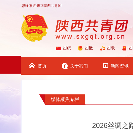
您好,欢迎来到陕西共青团!
团旗
团徽
团歌
团
首页
关于我们
新闻资讯
媒体聚焦专栏
2026丝绸