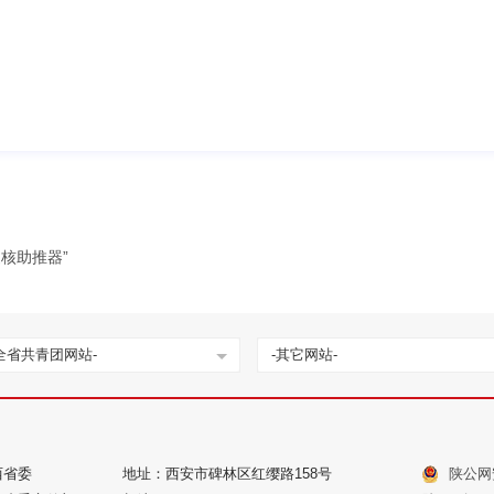
核助推器”
全省共青团网站-
-其它网站-
西省委
地址：西安市碑林区红缨路158号
陕公网安