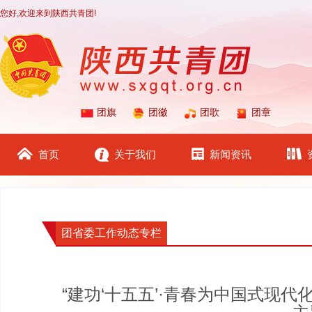
您好,欢迎来到陕西共青团!
团旗
团徽
团歌
团章
首页
关于我们
新闻资讯
团省委工作动态专栏
“建功‘十五五’·青春为中国式现