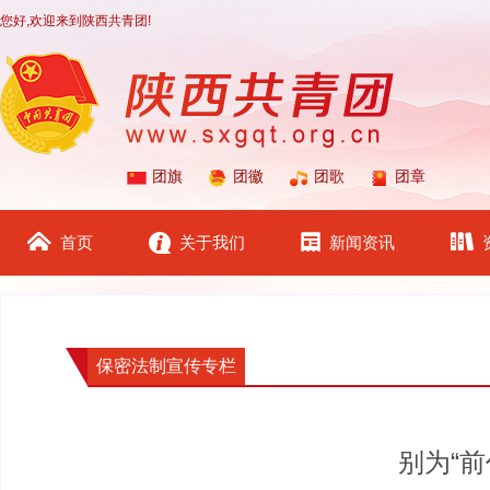
您好,欢迎来到陕西共青团!
团旗
团徽
团歌
团章
首页
关于我们
新闻资讯
保密法制宣传专栏
别为“