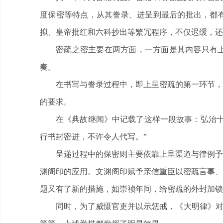
度保密等特点，从其誊录、进呈到最后的批出，都
拟、皇帝批红和六科抄出等繁冗程序，不仅迟缓，还
密疏之密主要在两方面，一方面是其内容只有
奏。
在书写与誊录过程中，即上呈密疏的第一环节，
的要求。
在《典故继闻》中记载了这样一段故事：弘治十
行书封密进，不许令人代写。”
呈递过程中的保密则主要依靠上呈渠道与律例予
渊阁印的应用。文渊阁印赋予亲信重臣以密疏言事、
题又有了新的措施，如崇祯年间，给密疏的外封加锁
同时，为了威慑官吏并以示惩戒，《大明律》对