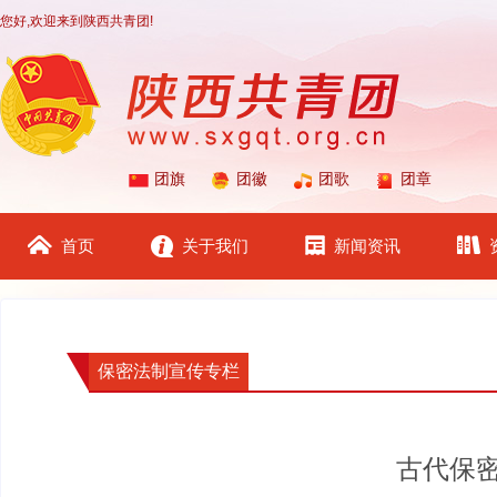
您好,欢迎来到陕西共青团!
团旗
团徽
团歌
团章
首页
关于我们
新闻资讯
保密法制宣传专栏
古代保