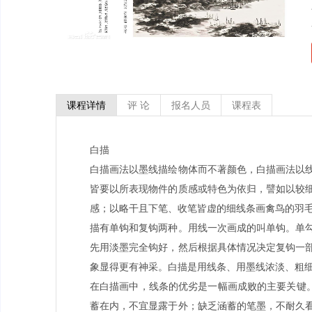
课程详情
评 论
报名人员
课程表
白描
白描画法以墨线描绘物体而不著颜色，白描画法以
皆要以所表现物件的质感或特色为依归，譬如以较
感；以略干且下笔、收笔皆虚的细线条画禽鸟的羽
描有单钩和复钩两种。用线一次画成的叫单钩。单
先用淡墨完全钩好，然后根据具体情况决定复钩一
象显得更有神采。白描是用线条、用墨线浓淡、粗
在白描画中，线条的优劣是一幅画成败的主要关键。
蓄在内，不宜显露于外；缺乏涵蓄的笔墨，不耐久