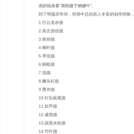
画的线条要“寓刚建于婀娜中”。
到了明嘉庆年间，邹得中总括前人丰富的创作经验，
1.行云流水描
2.高古游丝描
3.铁丝描
4.柳叶描
5.琴弦描
6.蚂蝗描
7.混描
8.橛头钉描
9.曹衣描
10.钉头鼠尾描
11.折芦描
12.减笔描
13.战笔水纹描
14.竹叶描